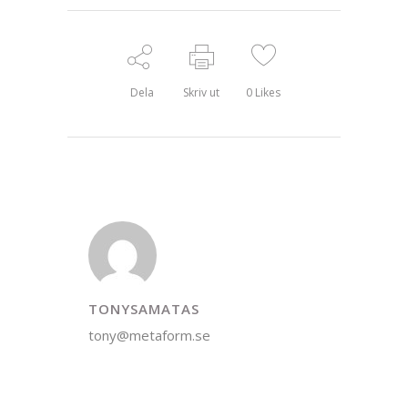
Dela
Skriv ut
0
Likes
TONYSAMATAS
tony@metaform.se