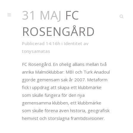
31 MAJ
FC
ROSENGÅRD
Publicerad 14:16h
i
Identitet
av
tonysamatas
FC Rosengård. En ohelig allians mellan två
anrika Malmöklubbar: MBI och Turk Anadoul
gjorde gemensam sak år 2007. Metaform
fick i uppdrag att skapa ett klubbmärke
som skulle fungera för den nya
gemensamma klubben, ett klubbmärke
som skulle förena även historia, geografisk
hemvist och storslagna framtidsvisioner.