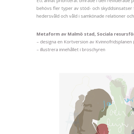
Ett annat prioriterat område i den reviderade 
behövs fler typer av stöd- och skyddsinsatser 
hedersvåld och våld i samkönade relationer oc
Metaform av Malmö stad, Sociala resursför
– designa en Kortversion av Kvinnofridsplanen 
– illustrera innehållet i broschyren