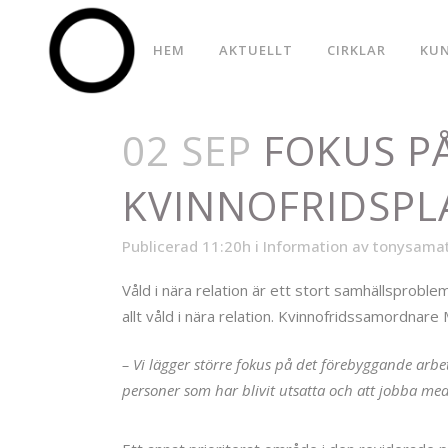
HEM
AKTUELLT
CIRKLAR
KU
02 SEP
FOKUS PÅ
KVINNOFRIDSPL
Publicerad 11:20h
i
Information
av
tonysama
Våld i nära relation är ett stort samhällsproble
allt våld i nära relation. Kvinnofridssamordnare
– Vi lägger större fokus på det förebyggande arbet
personer som har blivit utsatta och att jobba m