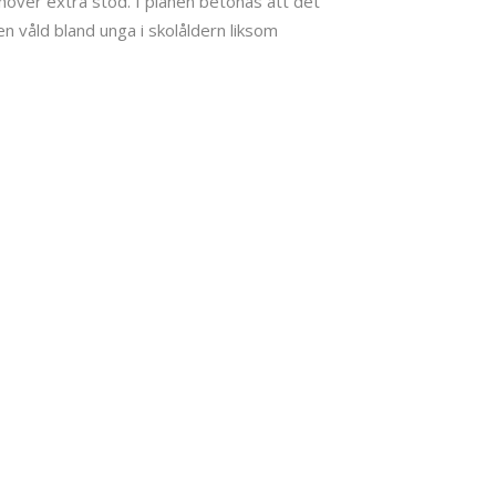
höver extra stöd. I planen betonas att det
 våld bland unga i skolåldern liksom