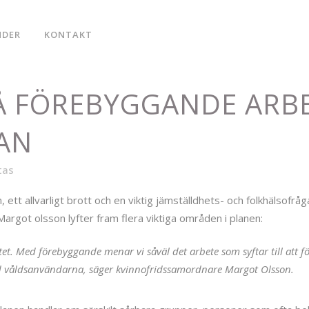
NDER
KONTAKT
 FÖREBYGGANDE ARBE
AN
tas
m, ett allvarligt brott och en viktig jämställdhets- och folkhälsof
 Margot olsson lyfter fram flera viktiga områden i planen:
et. Med förebyggande menar vi såväl det arbete som syftar till att fö
ed våldsanvändarna, säger kvinnofridssamordnare Margot Olsson.