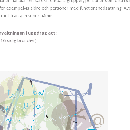
planen handlar om särskilt sårbara grupper, personer som ofta be
för exempelvis äldre och personer med funktionsnedsättning. Även
h mot transpersoner nämns.
valtningen i uppdrag att:
(16 sidig broschyr)