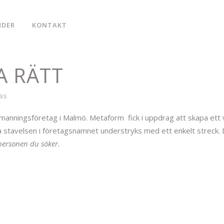
NDER
KONTAKT
A RÄTT
as
manningsföretag i Malmö. Metaform fick i uppdrag att skapa ett
a stavelsen i företagsnamnet understryks med ett enkelt streck.
 personen du söker.