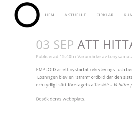
HEM
AKTUELLT
CIRKLAR
KU
03 SEP
ATT HITT
Publicerad 15:40h
i
Varumärke
av
tonysamat
EMPLOID är ett nystartat rekryterings- och be
Lösningen blev en ”stram” ordbild där den sist
och tydligt sätt företagets affärsidé –
Vi hittar
Besök deras
webbplats.