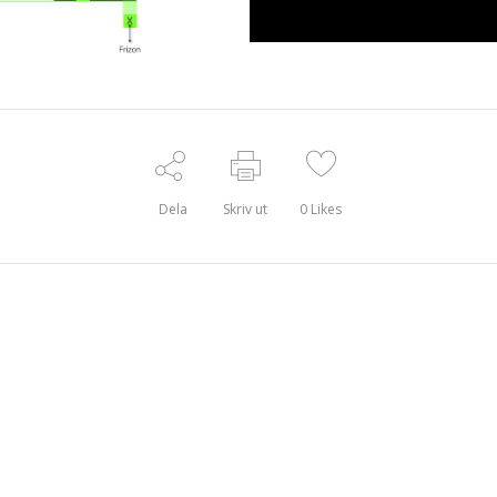
Dela
Skriv ut
0
Likes