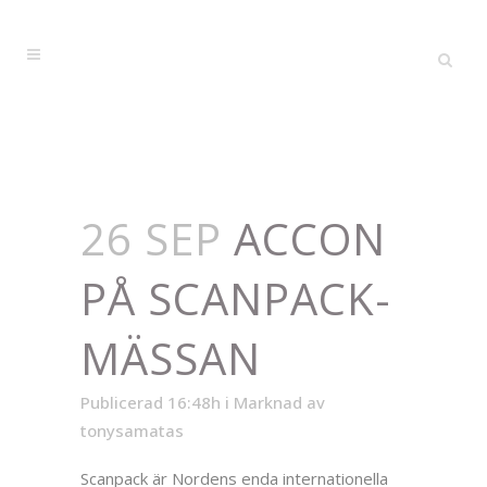
26 SEP
ACCON
PÅ SCANPACK-
MÄSSAN
Publicerad 16:48h
i
Marknad
av
tonysamatas
Scanpack är Nordens enda internationella