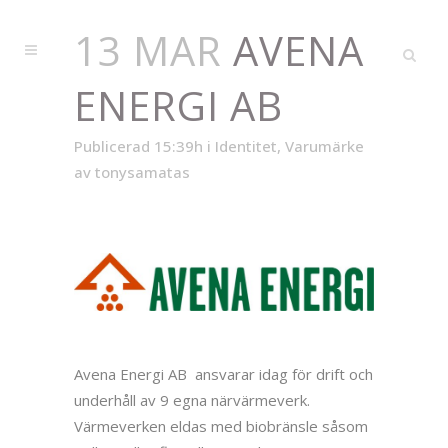
13 MAR
AVENA
ENERGI AB
Publicerad 15:39h
i
Identitet
,
Varumärke
av
tonysamatas
Avena Energi AB ansvarar idag för drift och
underhåll av 9 egna närvärmeverk.
Värmeverken eldas med biobränsle såsom