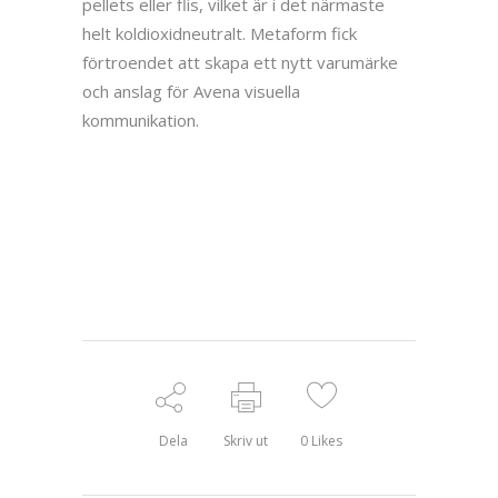
pellets eller flis, vilket är i det närmaste
helt koldioxidneutralt. Metaform fick
förtroendet att skapa ett nytt varumärke
och anslag för Avena visuella
kommunikation.
Dela
Skriv ut
0
Likes