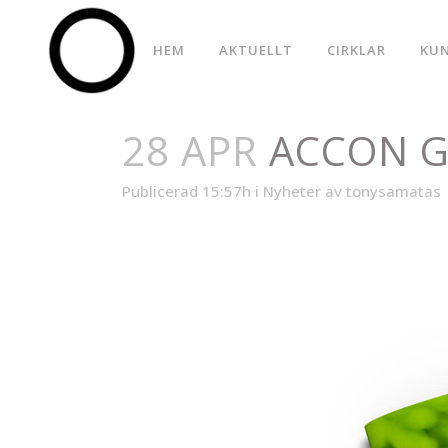
HEM
AKTUELLT
CIRKLAR
KU
28 APR
ACCON G
Publicerad 15:57h
i
Nyheter
av
tonysamatas