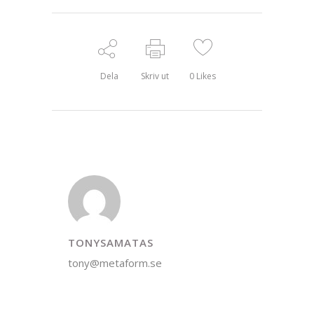
Dela
Skriv ut
0
Likes
TONYSAMATAS
tony@metaform.se