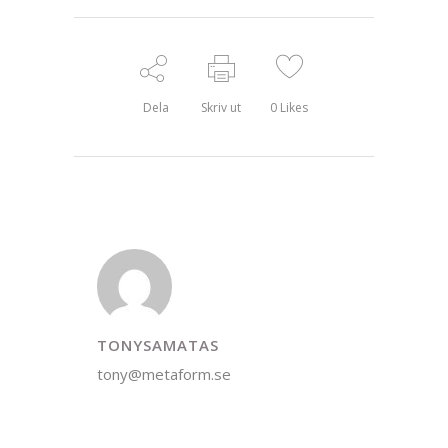
Dela
Skriv ut
0
Likes
TONYSAMATAS
tony@metaform.se