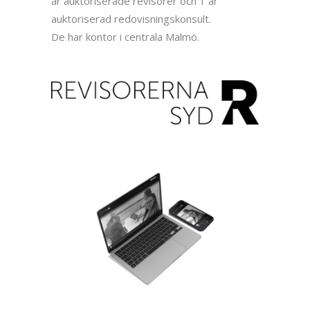
är auktoriserade revisorer och 1 är
auktoriserad redovisningskonsult.
De har kontor i centrala Malmö.